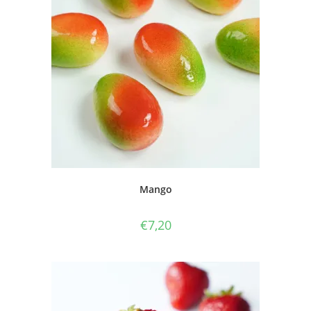
Mango
€
7,20