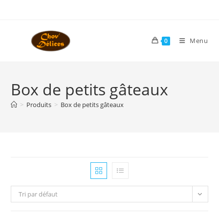
Skip
to
content
Menu
0
Box de petits gâteaux
>
Produits
>
Box de petits gâteaux
Tri par défaut