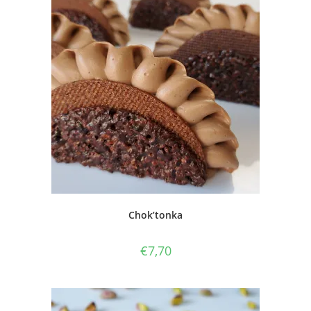
Chok’tonka
€
7,70